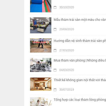
30/10/2020
Mẫu thảm trải sàn một màu cho vă
20/08/2020
Hướng dẫn vệ sinh thảm trải sàn p
27/03/2020
Mua thảm văn phòng | Những điều b
04/03/2020
Thiết kế không gian nội thất với th
30/07/2019
Tổng hợp các loại thảm lông phòng