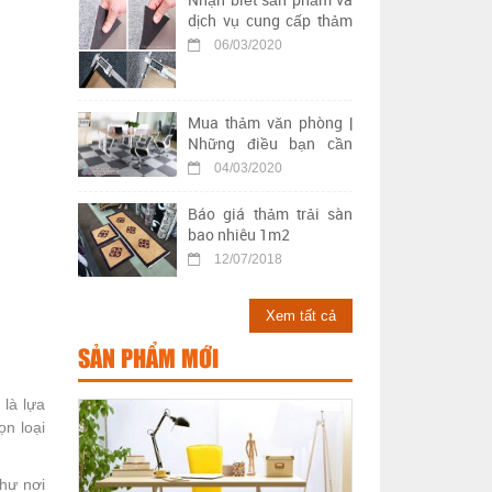
dịch vụ cung cấp thảm
trải sàn kém chất lượng
06/03/2020
Mua thảm văn phòng |
Những điều bạn cần
biết khi chọn mua thảm
04/03/2020
trải sàn văn phòng
Báo giá thảm trải sàn
bao nhiêu 1m2
12/07/2018
Xem tất cả
SẢN PHẨM MỚI
là lựa
ọn loại
như nơi