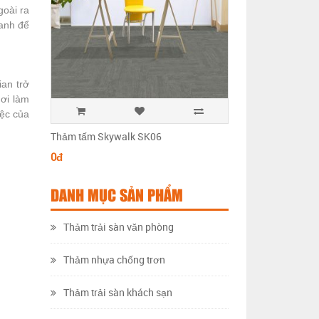
goài ra
xanh để
ian trở
ơi làm
iệc của
Thảm tấm Skywalk SK06
Thảm tấm Skywalk 
0đ
0đ
DANH MỤC SẢN PHẨM
Thảm trải sàn văn phòng
Thảm nhựa chống trơn
Thảm trải sàn khách sạn