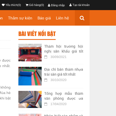
Yêu thích(0)
Giỏ hàng(0)
Tạo tài khoản
Đăng nhập
ộn
Thảm sự kiện
Báo giá
Liên hệ
BÀI VIẾT NỔI BẬT
Thảm hội trường hội
nghị sân khấu giá tốt
nhất
30/09/2021
y được
p nhất.
Địa chỉ bán thảm nhựa
trải sàn giá tốt nhất
30/10/2020
t không
 Mùa hè
Tổng hợp mẫu thảm
văn phòng được ưa
khi bật
chuộng nhất hiện nay
17/04/2020
Nhận biết sản phẩm và