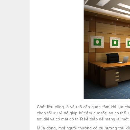
Chất liệu cũng là yếu tố cần quan tâm khi lựa 
chọn tối ưu vì nó giúp hút ẩm cực tốt. ạn có thể
sợi dài và có mật độ thiết kế thấp để mang lại mộ
Mùa đông, mọi người thường có xu hướng trải kín 