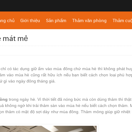
ang chủ
Giới thiệu
Sản phẩm
Thảm văn phòng
Thảm cu
è mát mẻ
chỉ có tác dụng giữ ấm vào mùa đông chứ mùa hè thì không phát hu
thảm vào mùa hè cũng rất hữu ích nếu bạn biết cách chọn loại phù hợ
 gì vào ngày đông tháng giá.
hòng
trong ngày hè. Vì thời tiết đã nóng bức mà còn dùng thảm thì thậ
uả không ngờ khi trải thảm sàn vào mùa hè nếu biết cách chọn thảm.
chọn thảm có mật độ sợi dày như mùa đông. Thảm mỏng giúp giữ nhiệt 