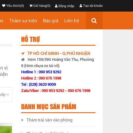
Yêu thích(0)
Giỏ hàng(0)
Tạo tài khoản
Đăng nhập
ộn
Thảm sự kiện
Báo giá
Liên hệ
HỖ TRỢ
TP HỒ CHÍ MINH - Q.PHÚ NHUẬN
Hẻm 159/39G Hoàng Văn Thụ, Phường
8 (Hẻm nhựa xe tải vô)
n vị
Hotline 1 : 090 953 9292
hiện
Hotline 2 : 090 676 1998
Tel : (028) 3620 9009
Zalo/Viber : 090 953 9292 - 090 676 1998
xếp
DANH MỤC SẢN PHẨM
Thảm trải sàn văn phòng