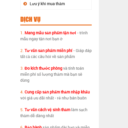
Lưu ý khi mua thảm
DỊCH VỤ
1.
Mang mẫu sản phẩm tận nơi
- trình
mẫu ngay tận nơi bạn ở
2.
Tư vấn sản phẩm miễn phí
- Giáp đáp
tất cả các câu hỏi về sản phẩm
3.
Đo kích thước phòng
và tính toán
miễn phí số lượng thảm mà bạn sẽ
dùng
4.
Cung cấp sản phẩm thảm nhập khẩu
với giá ưu đãi nhất - rẻ như bán buôn
5.
Tư vấn cách vệ sinh thảm
làm sạch
thảm dễ dàng nhất
6.
Bảo hành
sản phẩm dài hạn và miễn