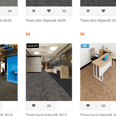
lk SK06
Thảm tấm Skywalk SK05
Thảm tấm Skywalk S
0đ
0đ
ilk 3014
Thảm Gạch Intersilk 3015
Thảm Gạch Intersilk 