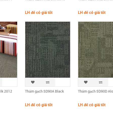
LH để có giá tốt
LH để có giá tốt
ilk 2012
Thảm gạch SD90A Black
Thảm gạch SD90D Al
LH để có giá tốt
LH để có giá tốt