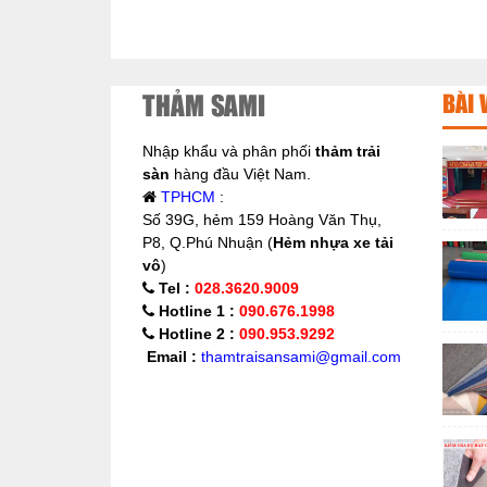
THẢM SAMI
BÀI 
Nhập khẩu và phân phối
thảm trải
sàn
hàng đầu Việt Nam.
TPHCM
:
Số 39G, hẻm 159 Hoàng Văn Thụ,
P8, Q.Phú Nhuận (
Hẻm nhựa xe tải
vô
)
Tel :
028.3620.9009
Hotline 1 :
090.676.1998
Hotline 2 :
090.953.9292
Email :
thamtraisansami@gmail.com