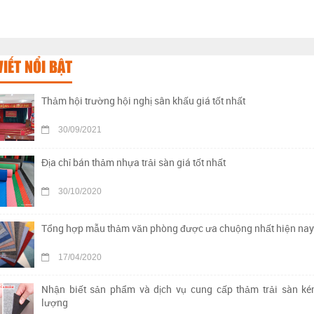
VIẾT NỔI BẬT
Thảm hội trường hội nghị sân khấu giá tốt nhất
30/09/2021
Địa chỉ bán thảm nhựa trải sàn giá tốt nhất
30/10/2020
Tổng hợp mẫu thảm văn phòng được ưa chuộng nhất hiện nay
17/04/2020
Nhận biết sản phẩm và dịch vụ cung cấp thảm trải sàn ké
lượng