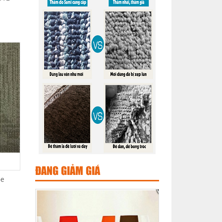
ĐANG GIẢM GIÁ
oe