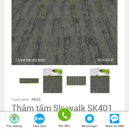
Lượt xem:
4623
Thảm tấm Skywalk SK401
Mã sản phẩm :
sk401
Gọi điện
Tìm đường
Chat Zalo
Messenger
Nhắn tin SMS