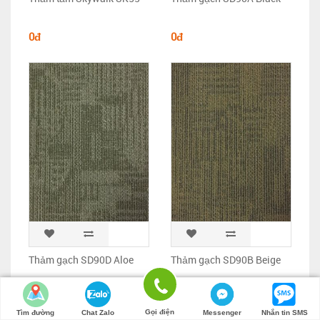
0đ
0đ
Thảm gạch SD90D Aloe
Thảm gạch SD90B Beige
0đ
0đ
Gọi điện
Tìm đường
Chat Zalo
Messenger
Nhắn tin SMS