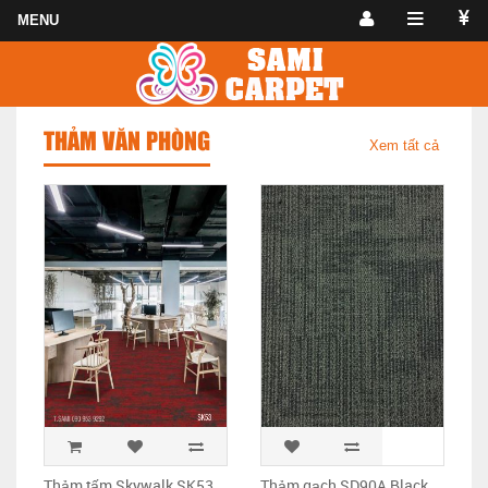
THẢM VĂN PHÒNG
Xem tất cả
Thảm tấm Skywalk SK53
Thảm gạch SD90A Black