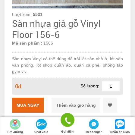
Lượt xem:
5531
Sàn nhựa giả gỗ Vinyl
Floor 156-6
Mã sản phẩm :
1566
Sàn nhựa Vinyl có thể dùng để trải lót sàn nhà ở, lót sàn
văn phòng, lót shop quần áo, quán cà phê, phòng tập
gym v.v.
0đ
Số lượng:
MUA NGAY
Gọi điện
Tìm đường
Chat Zalo
Messenger
Nhắn tin SMS