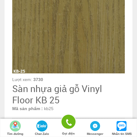
Lượt xem:
3730
Sàn nhựa giả gỗ Vinyl
Floor KB 25
Mã sản phẩm :
kb25
Sàn nhựa giả gỗ KB-25 là sàn nhựa (sàn vinyl) giá rẻ sản
xuất trên dây chuyền công nghệ tiên tiến được dùng thay
Gọi điện
Tìm đường
Chat Zalo
Messenger
Nhắn tin SMS