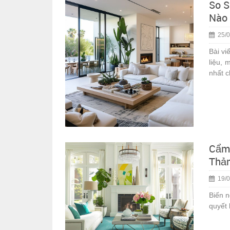
So S
Nào 
25/0
Bài vi
liệu, 
nhất 
Cẩm 
Thảm
19/0
Biến n
quyết 