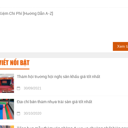
Kiệm Chi Phí [Hướng Dẫn A-Z]
Xem t
VIẾT NỔI BẬT
Thảm hội trường hội nghị sân khấu giá tốt nhất
30/09/2021
Địa chỉ bán thảm nhựa trải sàn giá tốt nhất
30/10/2020