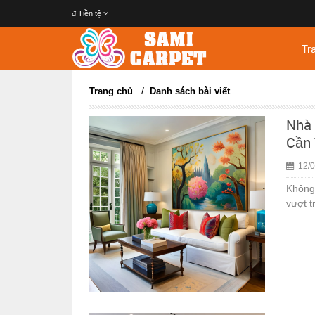
đ
Tiền tệ
Tr
/
Trang chủ
Danh sách bài viết
Nhà 
Cần 
12/0
Không 
vượt t