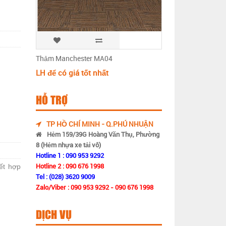
Thảm Manchester MA04
LH để có giá tốt nhất
HỖ TRỢ
TP HỒ CHÍ MINH - Q.PHÚ NHUẬN
Hẻm 159/39G Hoàng Văn Thụ, Phường
8 (Hẻm nhựa xe tải vô)
Hotline 1 : 090 953 9292
Hotline 2 : 090 676 1998
ết hợp
Tel : (028) 3620 9009
Zalo/Viber : 090 953 9292 - 090 676 1998
DỊCH VỤ