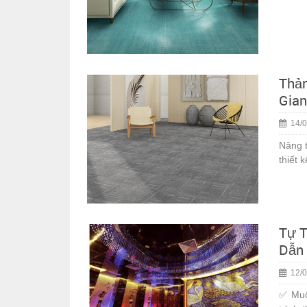
Thảm
Gian
14/0
Nâng t
thiết 
Tự T
Dẫn 
12/0
✅ Muố