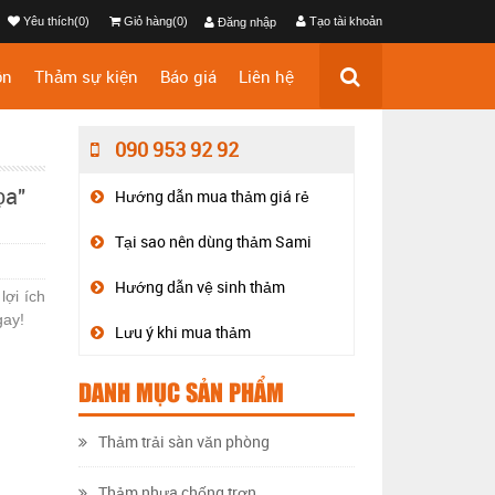
Yêu thích(0)
Giỏ hàng(0)
Tạo tài khoản
Đăng nhập
ộn
Thảm sự kiện
Báo giá
Liên hệ
090 953 92 92
ọa"
Hướng dẫn mua thảm giá rẻ
Tại sao nên dùng thảm Sami
Hướng dẫn vệ sinh thảm
lợi ích
gay!
Lưu ý khi mua thảm
DANH MỤC SẢN PHẨM
Thảm trải sàn văn phòng
Thảm nhựa chống trơn