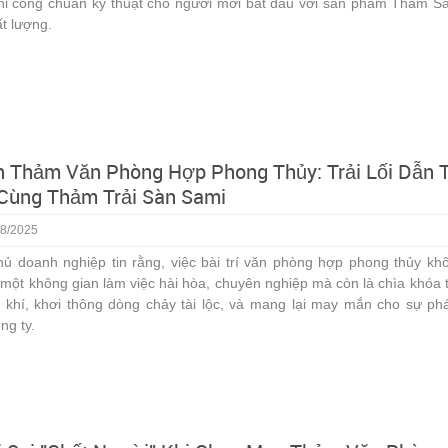
thi công chuẩn kỹ thuật cho người mới bắt đầu với sản phẩm Thảm S
ất lượng.
 Thảm Văn Phòng Hợp Phong Thủy: Trải Lối Dẫn T
Cùng Thảm Trải Sàn Sami
8/2025
ủ doanh nghiệp tin rằng, việc bài trí văn phòng hợp phong thủy kh
 một không gian làm việc hài hòa, chuyên nghiệp mà còn là chìa khóa 
khí, khơi thông dòng chảy tài lộc, và mang lại may mắn cho sự phá
ng ty.