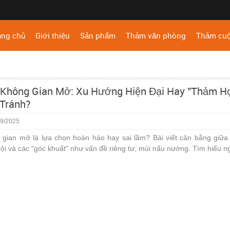
ang chủ
Giới thiệu
Sản phẩm
Thảm văn phòng
Thảm cu
Không Gian Mở: Xu Hướng Hiện Đại Hay "Thảm H
Tránh?
9/2025
gian mở là lựa chọn hoàn hảo hay sai lầm? Bài viết cân bằng giữa 
rội và các "góc khuất" như vấn đề riêng tư, mùi nấu nướng. Tìm hiểu n