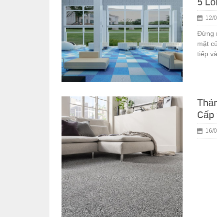
5 Lỗ
12/0
Đừng n
mặt củ
tiếp v
Thảm
Cấp 
16/0