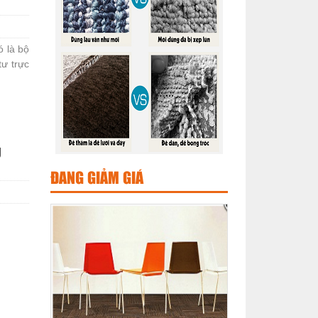
ó là bộ
tư trực
g
ĐANG GIẢM GIÁ