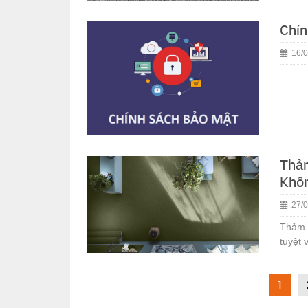
Chín
16/0
Thảm
Khôn
27/0
Thảm 
tuyệt 
1