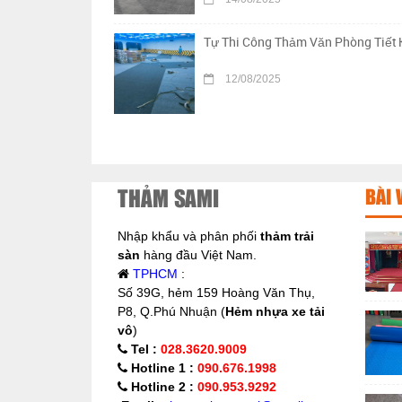
Tự Thi Công Thảm Văn Phòng Tiết 
12/08/2025
THẢM SAMI
BÀI 
Nhập khẩu và phân phối
thảm trải
sàn
hàng đầu Việt Nam.
TPHCM
:
Số 39G, hẻm 159 Hoàng Văn Thụ,
P8, Q.Phú Nhuận (
Hẻm nhựa xe tải
vô
)
Tel :
028.3620.9009
Hotline 1 :
090.676.1998
Hotline 2 :
090.953.9292