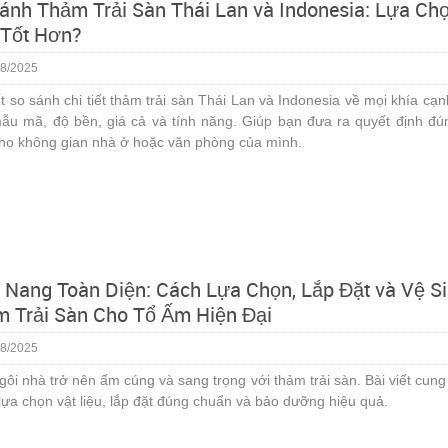
ánh Thảm Trải Sàn Thái Lan và Indonesia: Lựa Ch
Tốt Hơn?
8/2025
ết so sánh chi tiết thảm trải sàn Thái Lan và Indonesia về mọi khía cạn
mẫu mã, độ bền, giá cả và tính năng. Giúp bạn đưa ra quyết định đ
cho không gian nhà ở hoặc văn phòng của mình.
Nang Toàn Diện: Cách Lựa Chọn, Lắp Đặt và Vệ S
 Trải Sàn Cho Tổ Ấm Hiện Đại
8/2025
gôi nhà trở nên ấm cúng và sang trọng với thảm trải sàn. Bài viết cung
lựa chọn vật liệu, lắp đặt đúng chuẩn và bảo dưỡng hiệu quả.