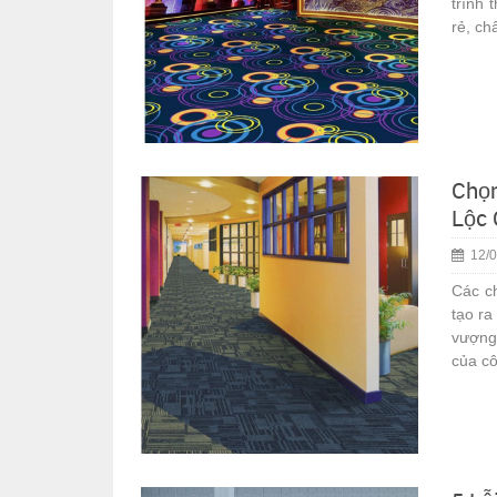
trình 
rẻ, ch
Chọn
Lộc 
12/0
Các ch
tạo ra
vượng 
của cô