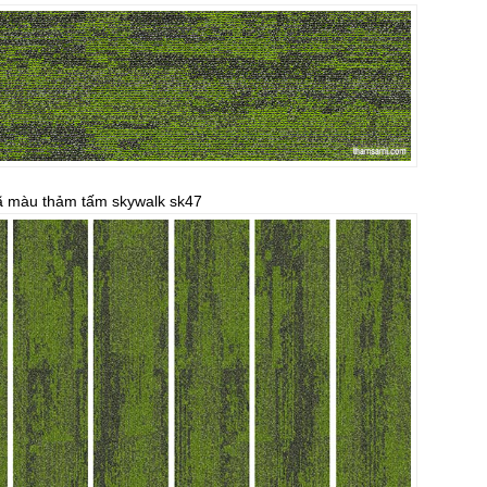
 màu thảm tấm skywalk sk47