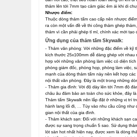
thảm lên tới 7mm tạo cảm giác êm ái khi di chu
Nhược điểm:
Thuộc dòng thảm tấm cao cấp nên nhược điểm d
ra còn một vấn đề về thi công thảm ghép thảm, 
thảm vì cần phải ghép tỉ mỉ, chính xác mới tạo
Ứng dụng của thảm tấm Skywalk:
- Thảm văn phòng: Với những đặc điểm về kỹ t
kích thước 25x100mm dễ dàng ghép với nhau n
hợp với những văn phòng làm việc có diện tích
phòng giám đốc, phòng họp, phòng làm việc, 
mạnh của dòng thảm tấm này nên kết hợp các 
nội thất văn phòng. Đây là một trong những d
- Thảm gia đình: Với độ dày lên tới 7mm độ đàn
châu âu đảm bảo an toàn cho sức khỏe, đây là
Thảm tấm Skywalk nên lắp đặt ở những vị trí t
hành lang lối đi, … Tùy vào nhu cầu cũng như 
gian nội thất của gia đình.
- Thảm khách sạn: Đối với những khách sạn cao 
được sự sang trọng chuẩn 5 sao. Sử dụng thảm 
lót sàn hot nhất hiện nay, được xem là dòng 