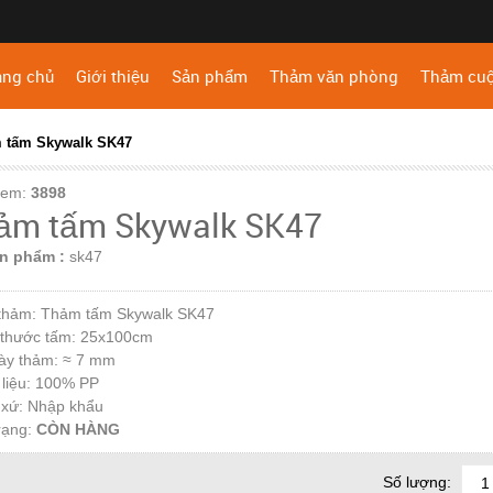
ang chủ
Giới thiệu
Sản phẩm
Thảm văn phòng
Thảm cu
 tấm Skywalk SK47
xem:
3898
ảm tấm Skywalk SK47
n phẩm :
sk47
 thảm: Thảm tấm Skywalk SK47
h thước tấm: 25x100cm
dày thảm: ≈ 7 mm
 liệu: 100% PP
 xứ: Nhập khẩu
rạng:
CÒN HÀNG
Số lượng: