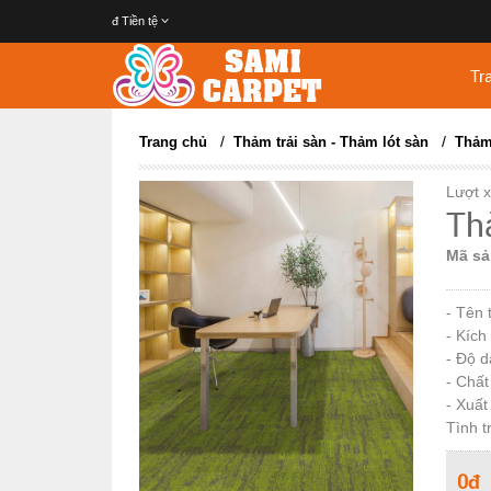
đ
Tiền tệ
Tr
/
/
Trang chủ
Thảm trải sàn - Thảm lót sàn
Thảm
Lượt 
Th
Mã sả
- Tên
- Kíc
- Độ 
- Chất
- Xuất
Tình t
0đ