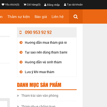
Yêu thích(0)
Giỏ hàng(0)
Tạo tài khoản
Đăng nhập
ộn
Thảm sự kiện
Báo giá
Liên hệ
090 953 92 92
Hướng dẫn mua thảm giá rẻ
Tại sao nên dùng thảm Sami
Hướng dẫn vệ sinh thảm
Lưu ý khi mua thảm
DANH MỤC SẢN PHẨM
Thảm trải sàn văn phòng
Thảm nhựa chống trơn