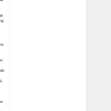
ài
ông
phù
an
uẩn
ủ,
ảm