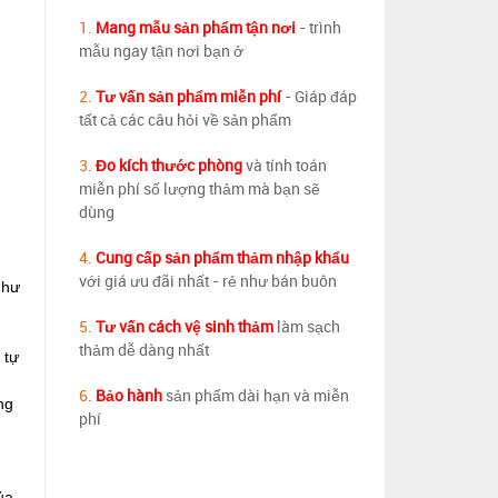
1.
Mang mẫu sản phẩm tận nơi
- trình
mẫu ngay tận nơi bạn ở
2.
Tư vấn sản phẩm miễn phí
- Giáp đáp
tất cả các câu hỏi về sản phẩm
3.
Đo kích thước phòng
và tính toán
miễn phí số lượng thảm mà bạn sẽ
dùng
4.
Cung cấp sản phẩm thảm nhập khẩu
với giá ưu đãi nhất - rẻ như bán buôn
Như
5.
Tư vấn cách vệ sinh thảm
làm sạch
h
thảm dễ dàng nhất
 tự
6.
Bảo hành
sản phẩm dài hạn và miễn
ng
phí
ủa