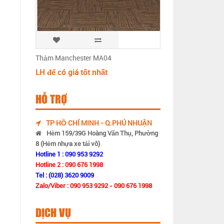
Thảm Manchester MA04
LH để có giá tốt nhất
HỖ TRỢ
TP HỒ CHÍ MINH - Q.PHÚ NHUẬN
Hẻm 159/39G Hoàng Văn Thụ, Phường
8 (Hẻm nhựa xe tải vô)
Hotline 1 : 090 953 9292
Hotline 2 : 090 676 1998
Tel : (028) 3620 9009
Zalo/Viber : 090 953 9292 - 090 676 1998
DỊCH VỤ