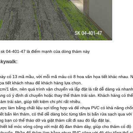
sk 04-401-47 là điểm mạnh của dòng thảm này
skywalk:
này có 13 mã mầu, với mỗi mã màu có 8 hoa văn họa tiết khác nhau. 
a tiết khách nhau để khách hàng lựa chọn.
0cm/1 tấm, nên quá trình vận chuyển và lắp đặt là rất dễ dàng và nhan
àng có ý định di chuyển hoặc thay thế thảm trải sàn. Khách hàng có thể
m trải sàn, giúp tiết kiệm chi phí rất nhiều.
được làm bằng chất liệu sợi tổng hợp và đế nhựa PVC có khả năng chố
vết bẩn lên thảm, có thể dễ dàng bóc từng tấm bị bẩn rửa sạch qua với
g bạn có thể tháo dỡ và giặt thảm cất đi sau đó lắp đặt lại.
ới thiết kế móc vòng cộng với mật độ đan thảm dày, giúp cho thảm có độ
 di chuyển. Phần đế thảm làm bằng nhựa PVC cộng với độ dày tổng thể c