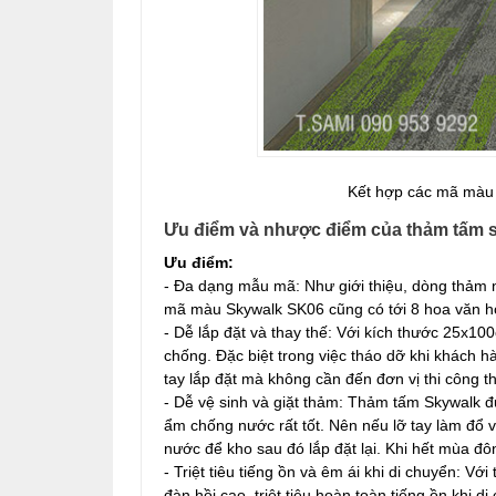
Kết hợp các mã màu 
Ưu điểm và nhược điểm của thảm tấm 
Ưu điểm:
- Đa dạng mẫu mã: Như giới thiệu, dòng thảm 
mã màu Skywalk SK06 cũng có tới 8 hoa văn họ
- Dễ lắp đặt và thay thế: Với kích thước 25x10
chống. Đặc biệt trong việc tháo dỡ khi khách h
tay lắp đặt mà không cần đến đơn vị thi công thả
- Dễ vệ sinh và giặt thảm: Thảm tấm Skywalk 
ẩm chống nước rất tốt. Nên nếu lỡ tay làm đổ 
nước để kho sau đó lắp đặt lại. Khi hết mùa đôn
- Triệt tiêu tiếng ồn và êm ái khi di chuyển: V
đàn hồi cao, triệt tiêu hoàn toàn tiếng ồn khi