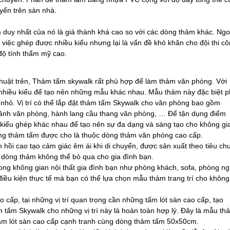
yển trên sàn nhà.
uy nhất của nó là giá thành khá cao so với các dòng thảm khác. Ngo
việc ghép được nhiều kiểu nhưng lại là vấn đề khó khăn cho đội thi c
 độ tính thẩm mỹ cao.
huật trên, Thảm tấm skywalk rất phù hợp để làm thảm văn phòng. Với
hiều kiểu để tạo nên những mẫu khác nhau. Mẫu thảm này đặc biệt 
 nhỏ. Vị trí có thể lắp đặt thảm tấm Skywalk cho văn phòng bao gồm
sảnh văn phòng, hành lang cầu thang văn phòng, … Để tận dụng điểm
kiểu ghép khác nhau để tạo nên sự đa dạng và sáng tạo cho không gi
òng thảm tấm được cho là thuộc dòng thảm văn phòng cao cấp.
 hồi cao tạo cảm giác êm ái khi di chuyển, được sản xuất theo tiêu ch
 dòng thảm không thể bỏ qua cho gia đình bạn.
rong không gian nội thất gia đình bạn như phòng khách, sofa, phòng ng
điều kiện thực tế mà bạn có thể lựa chọn mẫu thảm trang trí cho không
cấp, tại những vị trí quan trọng cần những tấm lót sàn cao cấp, tạo
tấm Skywalk cho những vị trí này là hoàn toàn hợp lý. Đây là mẫu th
thảm lót sàn cao cấp cạnh tranh cùng dòng thảm tấm 50x50cm.