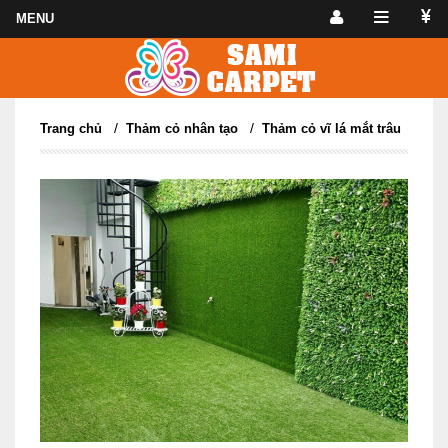
/
/
Trang chủ
Thảm cỏ nhân tạo
Thảm cỏ vĩ lá mắt trâu