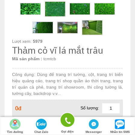
Lượt xem:
5979
Thảm cỏ vĩ lá mắt trâu
Mã sản phẩm :
tcmtcb
Công dụng: Dùng để trang trí tường, cột, trang trí biển
hiệu quảng cáo, trang trí shop quần áo thời trang, trang
trí quán cà phê, trang trí showroom, thi công tường lá,
tường cây, backdrop v.v...
0đ
Số lượng:
MUA NGAY
Gọi điện
Tìm đường
Chat Zalo
Messenger
Nhắn tin SMS