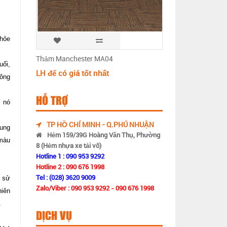
khỏe
Thảm Manchester MA04
uối,
LH để có giá tốt nhất
hông
HỖ TRỢ
, nó
TP HỒ CHÍ MINH - Q.PHÚ NHUẬN
rung
Hẻm 159/39G Hoàng Văn Thụ, Phường
 màu
8 (Hẻm nhựa xe tải vô)
Hotline 1 : 090 953 9292
Hotline 2 : 090 676 1998
Tel : (028) 3620 9009
n sử
Zalo/Viber : 090 953 9292 - 090 676 1998
hiên
.
DỊCH VỤ