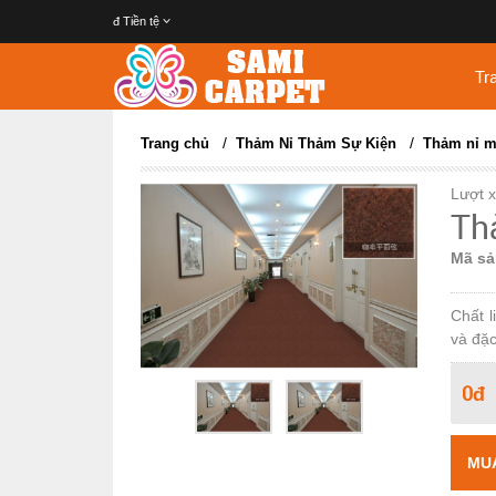
đ
Tiền tệ
Tr
/
/
Trang chủ
Thảm Nỉ Thảm Sự Kiện
Thảm nỉ m
Lượt 
Th
Mã sả
Chất l
và đặc
0đ
MU