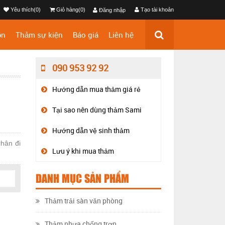
Yêu thích(0)
Giỏ hàng(0)
Tạo tài khoản
Đăng nhập
ộn
Thảm sự kiện
Báo giá
Liên hệ
090 953 92 92
Hướng dẫn mua thảm giá rẻ
Tại sao nên dùng thảm Sami
Hướng dẫn vệ sinh thảm
chân đi
Lưu ý khi mua thảm
DANH MỤC SẢN PHẨM
Thảm trải sàn văn phòng
Thảm nhựa chống trơn