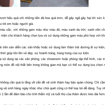
rượt hiệu quả với những nền đá hoa quá trơn, dễ gây ngã gây hại tới sức 
u trẻ em hoặc người già.
màu sắc, với những gam màu như màu đỏ, màu xanh da trời, xanh nõn ch
ều kiện cho khách hàng chọn lựa và sử dụng những gam màu phù hợp với k
ải trên sàn diễn các sân khấu hoặc sử dụng làm thảm trải đường đi sự kiện
thời giúp tôn lên vẻ đẹp, sự hoành tráng, trang trọng của sự kiện.
ợp sử dụng tại các văn phòng, các showroom hoặc phòng tập thể hình, các t
 món đồ nội thất bên trong không gian mà bạn có thể sự dụng lựa chọn
không cần quá lo lắng về vấn đề vệ sinh thảm hay bảo quản chúng. Chỉ cầ
g vệ sinh hàng ngày khác như chủi quét cũng có thể loại bỏ dễ dàng. Tuy n
m 1 lần để đảm bảo cho tính thẩm mỹ và tuổi thọ của thảm được kéo dài hơn