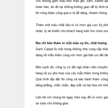
Với những gam màu như màu ghi, xám, xanhd đậm 
hoàn hảo, do đó tại những không gian dễ bị dính 
thi công thảm cũng quá ư là dễ dàng, nhanh chóng 
Thảm một màu chất liệu nỉ có mức giá cực kỳ phả
nhân, lý do khiến cho khách hàng luôn tìm chọn m
Địa chỉ bán thảm nỉ một màu uy tín, chất lượng 
Sami Carpet là một trong những nhà cung cấp thảm
dạng về mẫu thảm cùng với mức giá bán ưu đãi dà
Bên cạnh đó, công ty có đội ngũ nhân viên chuyên 
hàng về sự phù hợp của các mẫu thảm trong không
Quá trình lắp đặt thi công và bảo hành thảm cũn
bằng phẳng, chắc chắn, đẹp mắt và hài hòa với kh
Liên hệ với chúng tôi ngay hôm nay để có mức giá
an toàn cho không gian.