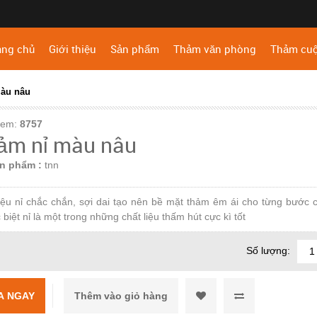
ang chủ
Giới thiệu
Sản phẩm
Thảm văn phòng
Thảm cu
àu nâu
xem:
8757
ảm nỉ màu nâu
n phẩm :
tnn
iệu nỉ chắc chắn, sợi dai tạo nên bề mặt thảm êm ái cho từng bước 
 biệt nỉ là một trong những chất liệu thấm hút cực kì tốt
Số lượng:
A NGAY