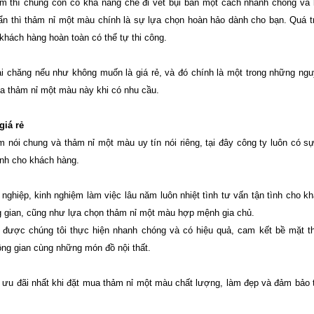
thì chúng còn có khả năng che đi vết bụi bẩn một cách nhanh chóng và
bẩn thì thảm nỉ một màu chính là sự lựa chọn hoàn hảo dành cho bạn. Quá t
khách hàng hoàn toàn có thể tự thi công.
i chăng nếu như không muốn là giá rẻ, và đó chính là một trong những ng
ua thảm nỉ một màu này khi có nhu cầu.
giá rẻ
 nói chung và thảm nỉ một màu uy tín nói riêng, tại đây công ty luôn có s
nh cho khách hàng.
nghiệp, kinh nghiệm làm việc lâu năm luôn nhiệt tình tư vấn tận tình cho k
 gian, cũng như lựa chọn thảm nỉ một màu hợp mệnh gia chủ.
g được chúng tôi thực hiện nhanh chóng và có hiệu quả, cam kết bề mặt 
ông gian cùng những món đồ nội thất.
 ưu đãi nhất khi đặt mua thảm nỉ một màu chất lượng, làm đẹp và đảm bảo 