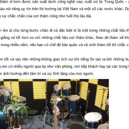
 thảm nỉ trơn được sản xuất dưới công nghệ cao, xuất xứ từ Trung Quốc –
u nói riêng uy tín trên thị trường tại Việt Nam và một số các nước khác. D
 sự chắc chắn của sợi thảm cũng như tuổi thọ lâu dài.
m êm ái cho từng bước chân đi và đặc biệt nỉ là một trong những chất liệu 
 giằng xé tốt hơn so với những chất liệu sợi thảm khác, theo đó thảm sẽ k
i trong nhiều năm, nếu bạn có chế độ bảo quản và vệ sinh thảm tốt thì chắc 
âm tốt và tạo nên những không gian lịch sự khi tiếng ồn tạo ra bởi những 
ơi có nhiều người qua lại như văn phòng, nơi tiếp khách hay tại các trung
m ảnh hưởng đến tâm trí và sự tĩnh lặng của mọi người.