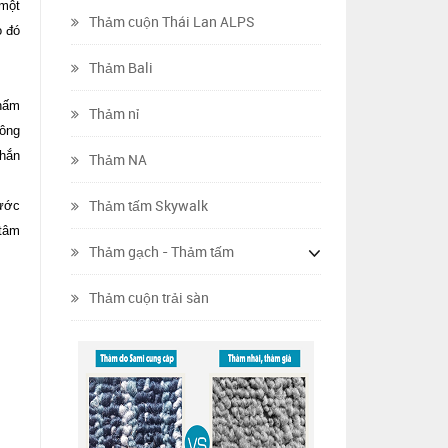
 một
Thảm cuộn Thái Lan ALPS
o đó
Thảm Bali
thấm
Thảm nỉ
hông
chắn
Thảm NA
Thảm tấm Skywalk
bước
 tâm
Thảm gạch - Thảm tấm
Thảm cuộn trải sàn