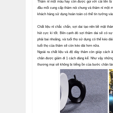
Thảm nỉ một màu hay còn được gọi với cái tên là
đầu mối cung cấp thảm nói chung và thảm nỉ một mà
khách hàng sử dụng hoàn toàn có thể tin tưởng vào
Chất liệu nỉ chắc chắn, sợi dai tạo nên bề mặt thả
hút cực kì tốt. Bên cạnh đó sợi thảm dai sẽ có sự
phải bai nhoãng, và tuổi thọ sử dụng có thể kéo dà
tuổi thọ của thảm sẽ còn kéo dài hơn nữa.
Ngoài ra chất liệu và độ dày thảm còn giúp cách 
chân được giảm đi 1 cách đáng kể. Như vậy những n
thương mại sẽ không bị tiếng ồn của bước chân là