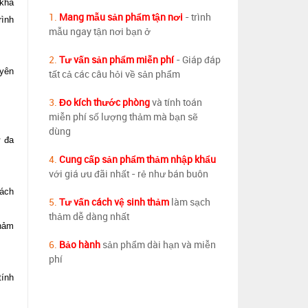
 khá
1.
Mang mẫu sản phẩm tận nơi
- trình
rình
mẫu ngay tận nơi bạn ở
2.
Tư vấn sản phẩm miễn phí
- Giáp đáp
uyên
tất cả các câu hỏi về sản phẩm
3.
Đo kích thước phòng
và tính toán
miễn phí số lượng thảm mà bạn sẽ
dùng
ự đa
4.
Cung cấp sản phẩm thảm nhập khẩu
với giá ưu đãi nhất - rẻ như bán buôn
hách
5.
Tư vấn cách vệ sinh thảm
làm sạch
thảm dễ dàng nhất
thảm
6.
Bảo hành
sản phẩm dài hạn và miễn
phí
tính