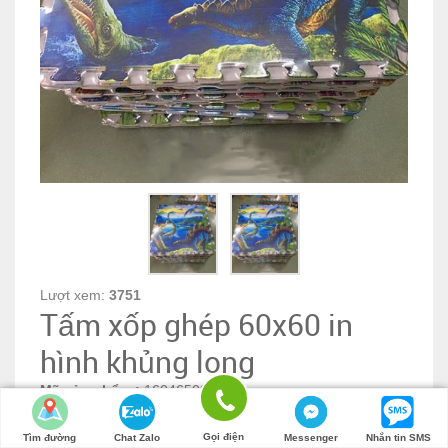
Lượt xem:
3751
Tấm xốp ghép 60x60 in
hình khủng long
Mã sản phẩm :
1604650253
Gọi điện
Tìm đường
Chat Zalo
Messenger
Nhắn tin SMS
0đ
Số lượng: