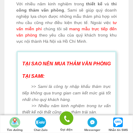
Với nhiều năm kinh nghiệm trong
thiết kế
và
thi
công thảm văn phòng
, Sami sẽ giúp quý doanh
nghiệp lựa chọn được những mẫu thảm phù hợp với
nhu cầu cũng như điều kiện thực tế. Ngoài việc
tư
vấn miễn phí
chúng tôi sẽ
mang mẫu trực tiếp đến
văn phòng
theo yêu cầu của quý khách trong khu
vực nội thành Hà Nội và Hồ Chí Minh.
TẠI SAO NÊN MUA THẢM VĂN PHÒNG
TẠI SAMI:
>> Sami là công ty nhập khẩu thảm trực
tiếp không qua trung gian cam kết mức giá tốt
nhất cho quý khách hàng.
>> Nhiều năm kinh nghiệm trong tư vấn
thiết kế
nội thất cũng như thảm trải sàn.
>> Chúng tôi có hơn 100 mẫu thảm văn
phòng để khách hàng lựa chọn.
Gọi điện
Tìm đường
>> Tư vấn, đo kích thước, mang mẫu đến
Chat Zalo
Messenger
Nhắn tin SMS