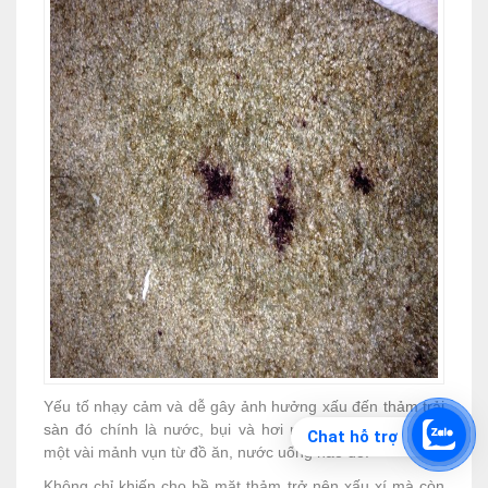
Yếu tố nhạy cảm và dễ gây ảnh hưởng xấu đến
thảm trải
sàn
đó chính là nước, bụi và hơi nóng hay thậm chí là
Chat hỗ trợ
một vài mảnh vụn từ đồ ăn, nước uống nào đó.
Không chỉ khiến cho bề mặt thảm trở nên xấu xí mà còn