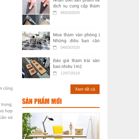
dịch vụ cung cấp thảm
trải sàn kém chất lượng
06/03/2020
Mua thảm văn phòng |
Những điều bạn cần
biết khi chọn mua thảm
04/03/2020
trải sàn văn phòng
Báo giá thảm trải sàn
bao nhiêu 1m2
12/07/2018
n
cũng
Xem tất cả
SẢN PHẨM MỚI
 trọng,
ù hợp
 cần sử