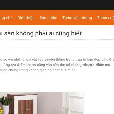
ang chủ
Giới thiệu
Sản phẩm
Thảm văn phòng
Thảm cu
 sàn không phải ai cũng biết
 so với những loại vật liệu truyền thống trong trag trí làm đẹp và giữ
h những
ưu điểm
thì nó cũng vẫn còn tồn tại những
nhược điểm
mà b
 dụng chúng trong không gian nội thất của mình.