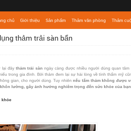
ang chủ
Giới thiệu
Sản phẩm
Thảm văn phòng
Thảm cu
dụng thảm trải sàn bẩn
ở lại đây
thảm trải sàn
ngày càng được nhiều người dùng quan tâm 
iếu trong gia đình. Bởi thảm đem lại sự hài lòng về tính thẩm mỹ c
không gian, cho người dùng. Tuy nhiên
nếu tấm thảm không được v
khôn lường, gây ảnh hưởng nghiêm trọng đến sức khỏe của bạn
c khỏe