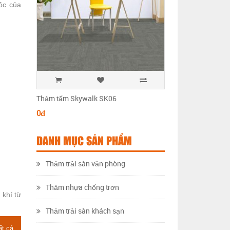
ộc của
Thảm tấm Skywalk SK06
Thảm tấm Skywalk 
0đ
0đ
DANH MỤC SẢN PHẨM
Thảm trải sàn văn phòng
Thảm nhựa chống trơn
 khí từ
Thảm trải sàn khách sạn
ất cả