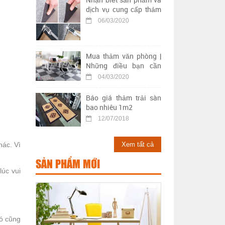
dịch vụ cung cấp thảm
trải sàn kém chất lượng
06/03/2020
Mua thảm văn phòng |
Những điều bạn cần
biết khi chọn mua thảm
04/03/2020
trải sàn văn phòng
Báo giá thảm trải sàn
bao nhiêu 1m2
12/07/2018
hác. Vì
Xem tất cả
SẢN PHẨM MỚI
lúc vui
nó cũng