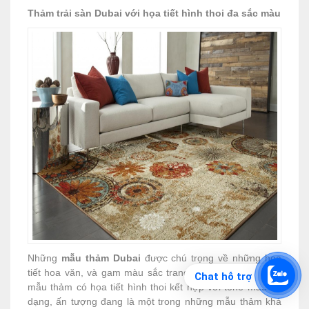
Thảm trải sàn Dubai với họa tiết hình thoi đa sắc màu
Những
mẫu thảm Dubai
được chú trọng về những họa
tiết hoa văn, và gam màu sắc trang trí. Trong số đó các
Chat hỗ trợ
mẫu thảm có họa tiết hình thoi kết hợp với tone màu đa
dạng, ấn tượng đang là một trong những mẫu thảm khá