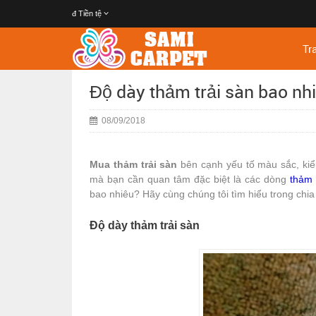
đ
Tiền tệ
Tr
Độ dày thảm trải sàn bao nhi
08/09/2018
Mua thảm trải sàn
bên cạnh yếu tố màu sắc, ki
mà bạn cần quan tâm đặc biệt là các dòng
thảm 
bao nhiêu? Hãy cùng chúng tôi tìm hiểu trong chia
Độ dày thảm trải sàn