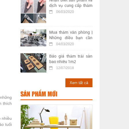
dịch vụ cung cấp thảm
trải sàn kém chất lượng
06/03/2020
Mua thảm văn phòng |
Những điều bạn cần
biết khi chọn mua thảm
04/03/2020
trải sàn văn phòng
Báo giá thảm trải sàn
bao nhiêu 1m2
12/07/2018
Xem tất cả
SẢN PHẨM MỚI
h những
 thích
ó nhiều
o tuổi