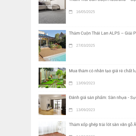
16/05/2025
Thảm Cuộn Thái Lan ALPS – Giải 
27/03/2025
Mua thảm cỏ nhân tạo giá rẻ chất 
13/09/2023
Đánh giá sản phẩm: Sàn nhựa - Sự 
13/09/2023
Thảm xốp ghép trải lót sàn vân gỗ Â