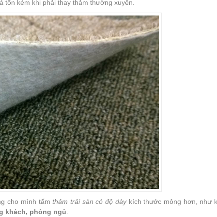
 tốn kém khi phải thay thảm thường xuyên.
dụng cho mình tấm
thảm trải sàn có độ dày
kích thước mỏng hơn, như 
 khách, phòng ngủ
.