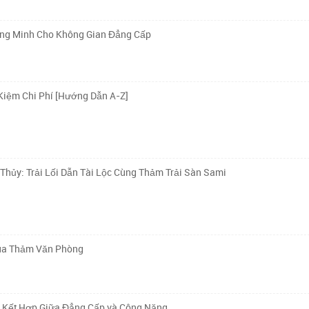
ông Minh Cho Không Gian Đẳng Cấp
Kiệm Chi Phí [Hướng Dẫn A-Z]
ủy: Trải Lối Dẫn Tài Lộc Cùng Thảm Trải Sàn Sami
Mua Thảm Văn Phòng
ự Kết Hợp Giữa Đẳng Cấp và Công Năng