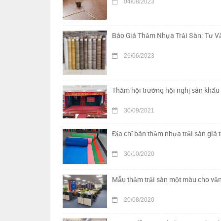
04/08/2023
Báo Giá Thảm Nhựa Trải Sàn: Tư Vấ
26/06/2023
Thảm hội trường hội nghị sân khấu 
30/09/2021
Địa chỉ bán thảm nhựa trải sàn giá t
30/10/2020
Mẫu thảm trải sàn một màu cho vă
20/08/2020