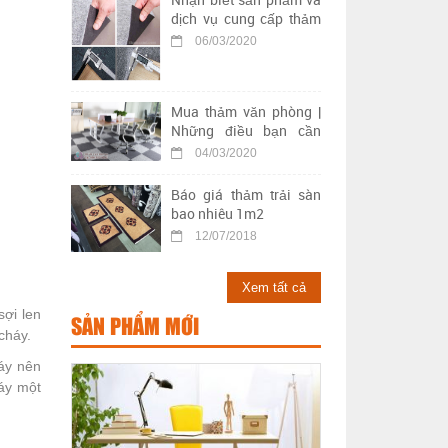
dịch vụ cung cấp thảm
trải sàn kém chất lượng
06/03/2020
Mua thảm văn phòng |
Những điều bạn cần
biết khi chọn mua thảm
04/03/2020
trải sàn văn phòng
Báo giá thảm trải sàn
bao nhiêu 1m2
12/07/2018
Xem tất cả
sợi len
SẢN PHẨM MỚI
cháy.
háy nên
áy một