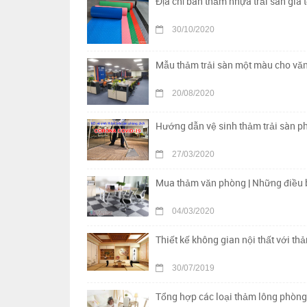
Địa chỉ bán thảm nhựa trải sàn giá t
30/10/2020
Mẫu thảm trải sàn một màu cho vă
20/08/2020
Hướng dẫn vệ sinh thảm trải sàn p
27/03/2020
Mua thảm văn phòng | Những điều b
04/03/2020
Thiết kế không gian nội thất với th
30/07/2019
Tổng hợp các loại thảm lông phòng