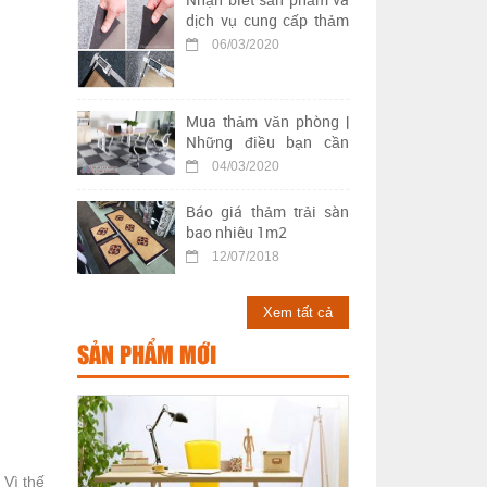
dịch vụ cung cấp thảm
trải sàn kém chất lượng
06/03/2020
Mua thảm văn phòng |
Những điều bạn cần
biết khi chọn mua thảm
04/03/2020
trải sàn văn phòng
Báo giá thảm trải sàn
bao nhiêu 1m2
12/07/2018
Xem tất cả
SẢN PHẨM MỚI
 Vì thế