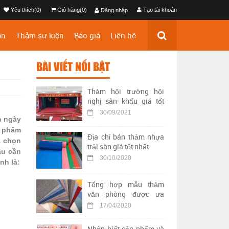
Yêu thích(0)
Giỏ hàng(0)
Tạo tài khoản
Đăng nhập
ộn
Thảm sự kiện
Báo giá
Liên hệ
BÀI VIẾT NỔI BẬT
Thảm hội trường hội
nghị sân khấu giá tốt
nhất
30/09/2021
n ngày
n phẩm
Địa chỉ bán thảm nhựa
a chọn
trải sàn giá tốt nhất
ầu cần
30/10/2020
nh là:
Tổng hợp mẫu thảm
văn phòng được ưa
chuộng nhất hiện nay
17/04/2020
Nhận biết sản phẩm và