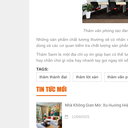
Thảm văn phòng tạo đan
Những sản phẩm chất lượng thường sẽ có nhãn má
dùng và các cơ quan kiểm tra chất lượng sản phẩm
Thảm Sami là một địa chỉ uy tín giúp bạn có thể 
hay chần chừ gì nữa hay nhanh tay gọi ngay tới 
TAGS:
thảm thành đạt
thảm lót sàn
thảm văn 
TIN TỨC MỚI
Nhà Không Gian Mở: Xu Hướng Hiệ
12/09/2025