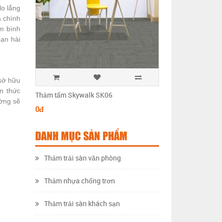
lo lắng
a chính
m bình
ạn hài
 sở hữu
n thức
Thảm tấm Skywalk SK06
Thảm tấm Skywalk 
ường sẽ
0đ
0đ
DANH MỤC SẢN PHẨM
Thảm trải sàn văn phòng
Thảm nhựa chống trơn
Thảm trải sàn khách sạn