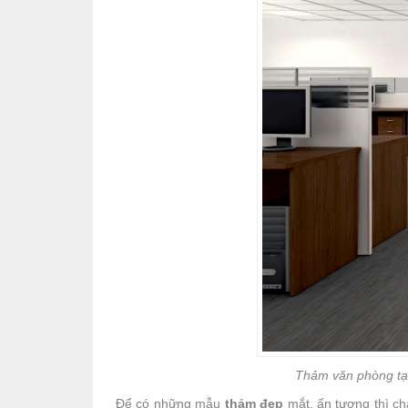
Thảm văn phòng tạ
Để có những mẫu
thảm đẹp
mắt, ấn tượng thì ch