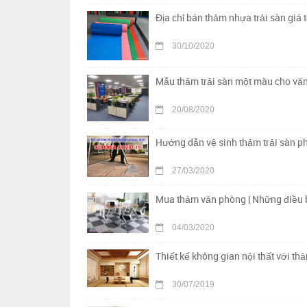
Địa chỉ bán thảm nhựa trải sàn giá t
30/10/2020
Mẫu thảm trải sàn một màu cho vă
20/08/2020
Hướng dẫn vệ sinh thảm trải sàn p
27/03/2020
Mua thảm văn phòng | Những điều b
04/03/2020
Thiết kế không gian nội thất với th
30/07/2019