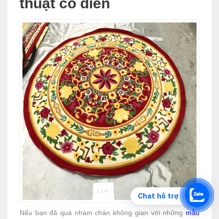
thuật cổ điển
Chat hỗ trợ
Nếu bạn đã quá nhàm chán không gian với những
mẫu