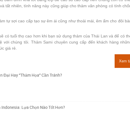
và tất nhiên, tính năng này cũng giúp cho thảm văn phòng có tính chố
làm tự sợi cao cấp tạo sự êm ái cũng như thoải mái, êm ấm cho đôi b
 có tuổi thọ cao hơn khi bạn sử dụng thảm của Thái Lan và để có t
hệ với chúng tôi. Thảm Sami chuyên cung cấp đến khách hàng nhữ
ức giá rẻ.
Xem t
n Đại Hay "Thảm Họa" Cần Tránh?
à Indonesia: Lựa Chọn Nào Tốt Hơn?