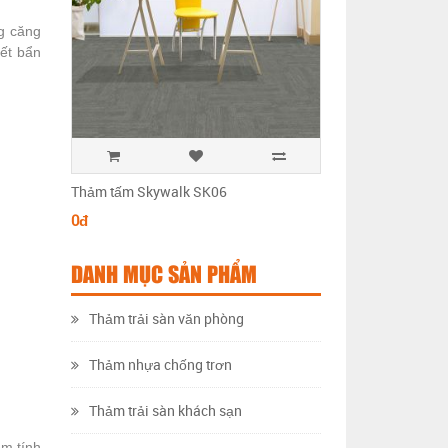
g căng
ết bẩn
Thảm tấm Skywalk SK06
Thảm tấm Skywalk 
0đ
0đ
DANH MỤC SẢN PHẨM
Thảm trải sàn văn phòng
Thảm nhựa chống trơn
Thảm trải sàn khách sạn
êm tính