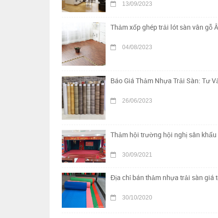
13/09/2023
Thảm xốp ghép trải lót sàn vân gỗ Â
04/08/2023
Báo Giá Thảm Nhựa Trải Sàn: Tư Vấ
26/06/2023
Thảm hội trường hội nghị sân khấu 
30/09/2021
Địa chỉ bán thảm nhựa trải sàn giá t
30/10/2020