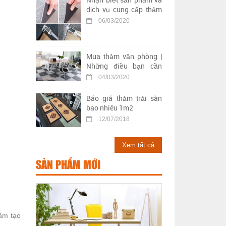
dịch vụ cung cấp thảm
trải sàn kém chất lượng
06/03/2020
Mua thảm văn phòng |
Những điều bạn cần
biết khi chọn mua thảm
04/03/2020
trải sàn văn phòng
Báo giá thảm trải sàn
bao nhiêu 1m2
12/07/2018
Xem tất cả
SẢN PHẨM MỚI
ằm tạo