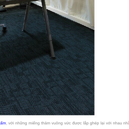
tấm
, với những miếng thảm vuông vức được lắp ghép lại với nhau nh