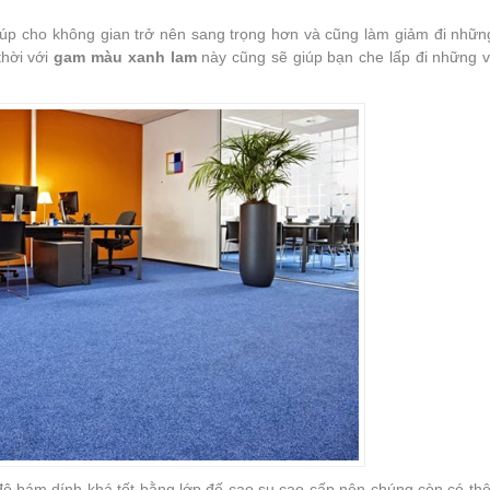
úp cho không gian trở nên sang trọng hơn và cũng làm giảm đi nhữn
thời với
gam màu xanh lam
này cũng sẽ giúp bạn che lấp đi những v
ộ bám dính khá tốt bằng lớp đế cao su cao cấp nên chúng còn có th