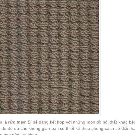
m là
tấm thảm Bỉ
dễ dàng kết hợp với những món đồ nội thất khác bên
, do đó dù cho không gian bạn có thiết kế theo phong cách cổ điển h
u bạn nên lựa chọn.