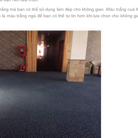
u trắng mà bạn có thể sử dụng làm đẹp cho không gian.
Màu trắng cuả t
 là màu trắng ngà để bạn có thể tự tin hơn khi lựa chọn cho không g