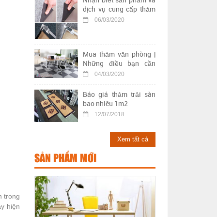
dịch vụ cung cấp thảm
trải sàn kém chất lượng
06/03/2020
Mua thảm văn phòng |
Những điều bạn cần
biết khi chọn mua thảm
04/03/2020
trải sàn văn phòng
Báo giá thảm trải sàn
bao nhiêu 1m2
12/07/2018
Xem tất cả
SẢN PHẨM MỚI
 trong
ay hiện