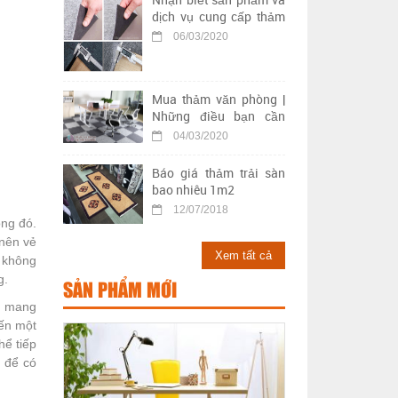
dịch vụ cung cấp thảm
trải sàn kém chất lượng
06/03/2020
Mua thảm văn phòng |
Những điều bạn cần
biết khi chọn mua thảm
04/03/2020
trải sàn văn phòng
Báo giá thảm trải sàn
bao nhiêu 1m2
12/07/2018
ng đó.
 nên vẻ
Xem tất cả
i không
g.
SẢN PHẨM MỚI
mỹ mang
đến một
hể tiếp
m để có