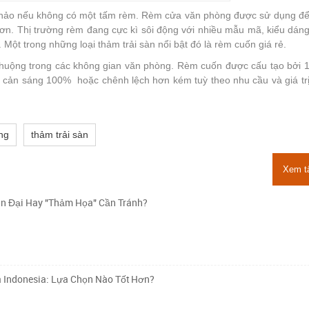
n hảo nếu không có một tấm rèm. Rèm cửa văn phòng được sử dụng đ
n. Thị trường rèm đang cực kì sôi động với nhiều mẫu mã, kiểu dán
Một trong những loại thảm trải sàn nổi bật đó là rèm cuốn giá rẻ.
huộng trong các không gian văn phòng. Rèm cuốn được cấu tạo bởi 1
 cản sáng 100% hoặc chênh lệch hơn kém tuỳ theo nhu cầu và giá tr
ng
thảm trải sàn
Xem t
n Đại Hay "Thảm Họa" Cần Tránh?
à Indonesia: Lựa Chọn Nào Tốt Hơn?