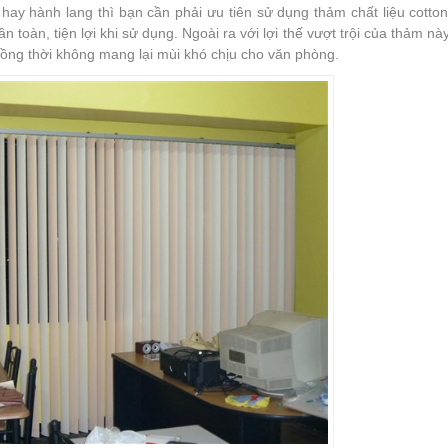
 hay hành lang thì bạn cần phải ưu tiên sử dụng thảm chất liệu cotto
toàn, tiện lợi khi sử dụng. Ngoài ra với lợi thế vượt trội của thảm nà
ồng thời không mang lại mùi khó chịu cho văn phòng.