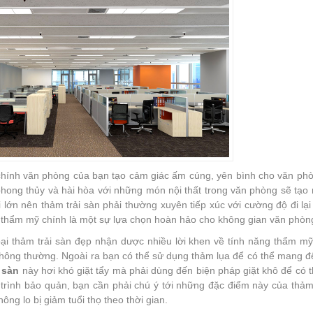
chính văn phòng của bạn tạo cảm giác ấm cúng, yên bình cho văn phò
hong thủy và hài hòa với những món nội thất trong văn phòng sẽ tạo
 lớn nên thảm trải sàn phải thường xuyên tiếp xúc với cường độ đi lạ
 thẩm mỹ chính là một sự lựa chọn hoàn hảo cho không gian văn phòn
loại thảm trải sàn đẹp nhận dược nhiều lời khen về tính năng thẩm 
 thông thường. Ngoài ra bạn có thể sử dụng thảm lụa để có thể mang 
 sàn
này hơi khó giặt tẩy mà phải dùng đến biện pháp giặt khô để có t
uá trình bảo quản, bạn cần phải chú ý tới những đặc điểm này của thả
ông lo bị giảm tuổi thọ theo thời gian.