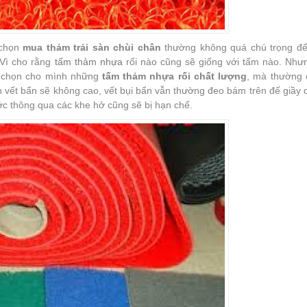
 chọn
mua thảm trải sàn chùi chân
thường không quá chú trọng đ
 Vì cho rằng
tấm thảm nhựa
rối nào cũng sẽ giống với tấm nào. Nhưn
a chọn cho mình những
tấm thảm nhựa rối chất lượng
, mà thường 
 vết bẩn sẽ không cao, vết bụi bẩn vẫn thường đeo bám trên đế giầy 
ớc thông qua các khe hở cũng sẽ bị hạn chế.