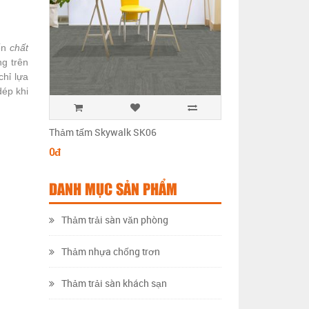
ến
chất
g trên
chỉ lựa
dép khi
Thảm tấm Skywalk SK06
Thảm tấm Skywalk 
0đ
0đ
DANH MỤC SẢN PHẨM
Thảm trải sàn văn phòng
Thảm nhựa chống trơn
Thảm trải sàn khách sạn