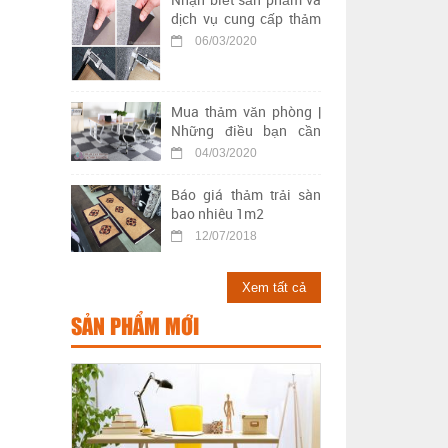
dịch vụ cung cấp thảm
trải sàn kém chất lượng
06/03/2020
Mua thảm văn phòng |
Những điều bạn cần
biết khi chọn mua thảm
04/03/2020
trải sàn văn phòng
Báo giá thảm trải sàn
bao nhiêu 1m2
12/07/2018
Xem tất cả
SẢN PHẨM MỚI