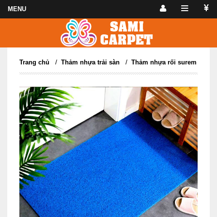
/
/
Trang chủ
Thảm nhựa trải sàn
Thảm nhựa rối surem