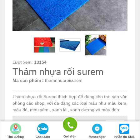
Lượt xem:
13154
Thảm nhựa rối surem
Mã sản phẩm :
thamnhuaroisurem
Thảm nhựa rối Surem thích hợp để dùng cho trải sàn văn
phòng các shop, với đa dạng các loại màu như màu kem,
màu đỏ, màu xám , xanh lá , xanh dương và màu đen.
255.000đ
Số lượng:
Gọi điện
Tìm đường
Chat Zalo
Messenger
Nhắn tin SMS