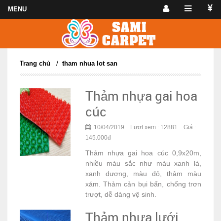
/
Trang chủ
tham nhua lot san
Thảm nhựa gai hoa
cúc
10/04/2019 Lượt xem : 12881 Giá :
145.000đ
Thảm nhựa gai hoa cúc 0,9x20m,
nhiều màu sắc như màu xanh lá,
xanh dương, màu đỏ, thảm màu
xám. Thảm cản bụi bẩn, chống trơn
trượt, dễ dàng vệ sinh.
Thảm nhựa lưới