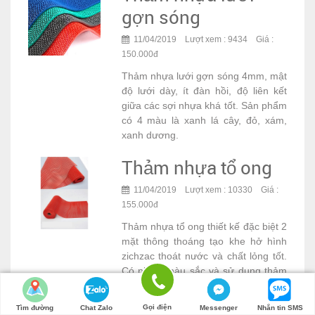
gợn sóng
11/04/2019 Lượt xem : 9434 Giá :
150.000đ
Thảm nhựa lưới gợn sóng 4mm, mật
độ lưới dày, ít đàn hồi, độ liên kết
giữa các sợi nhựa khá tốt. Sản phẩm
có 4 màu là xanh lá cây, đỏ, xám,
xanh dương.
Thảm nhựa tổ ong
11/04/2019 Lượt xem : 10330 Giá :
155.000đ
Thảm nhựa tổ ong thiết kế đặc biệt 2
mặt thông thoáng tạo khe hở hình
zichzac thoát nước và chất lỏng tốt.
Có nhiều màu sắc và sử dụng thảm
ở nhiều vị trí khác nhau.
Gọi điện
Tìm đường
Chat Zalo
Messenger
Nhắn tin SMS