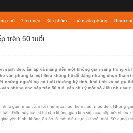
ang chủ
Giới thiệu
Sản phẩm
Thảm văn phòng
Thảm cu
 trên 50 tuổi
n sạch đẹp, ấm áp và mang đến một không gian sang trọng và l
cho văn phòng là một điều không hề dễ dàng nhưng chọn thảm tr
Bởi những người họ có tuổi thường kỹ tính, khó tính và có gu t
m văn phòng cho sếp trên 50 tuổi cần chú ý một số điều như sau:
hính là gam màu trầm tối như màu nâu, kem nâu, màu đen. Những g
 tuổi. Điều này cực kì tốt cho không gian làm việc của sếp bởi nhiều k
 giác yên bình, không ồn ào là một điều cực kì thoải mái. Sử dụng th