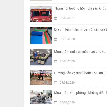
Thảm hội trường hội nghị sân khấu 
30/09/2021
Địa chỉ bán thảm nhựa trải sàn giá t
30/10/2020
Mẫu thảm trải sàn một màu cho vă
20/08/2020
Hướng dẫn vệ sinh thảm trải sàn p
27/03/2020
Mua thảm văn phòng | Những điều b
04/03/2020