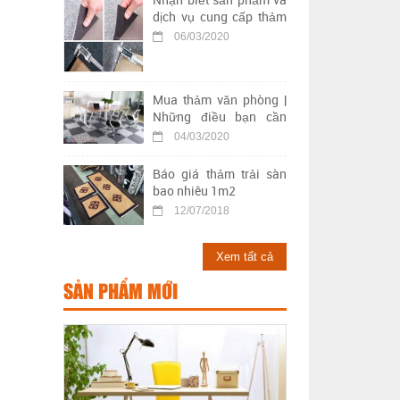
dịch vụ cung cấp thảm
trải sàn kém chất lượng
06/03/2020
Mua thảm văn phòng |
Những điều bạn cần
biết khi chọn mua thảm
04/03/2020
trải sàn văn phòng
Báo giá thảm trải sàn
bao nhiêu 1m2
12/07/2018
Xem tất cả
SẢN PHẨM MỚI