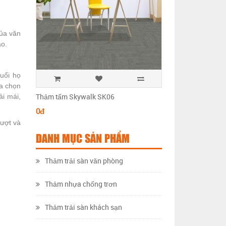
của văn
ao.
tuổi họ
ựa chọn
Thảm tấm Skywalk SK06
Thảm tấm Skywalk 
ải mái,
0đ
0đ
rượt và
DANH MỤC SẢN PHẨM
Thảm trải sàn văn phòng
Thảm nhựa chống trơn
Thảm trải sàn khách sạn