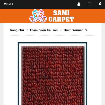
/
/
Trang chủ
Thảm cuộn trải sàn
Thảm Winner 05