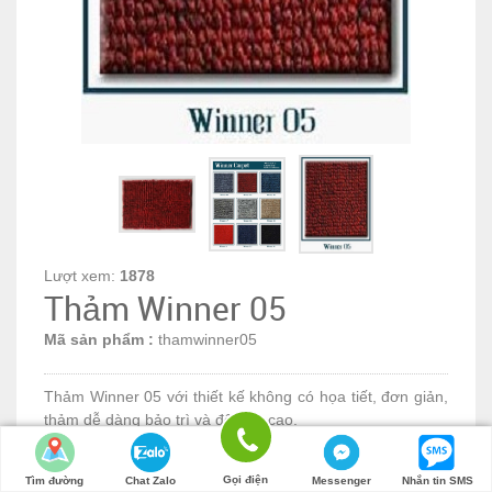
Lượt xem:
1878
Thảm Winner 05
Mã sản phẩm :
thamwinner05
Thảm Winner 05 với thiết kế không có họa tiết, đơn giản,
thảm dễ dàng bảo trì và độ bền cao.
LH để có giá tốt nhất
Số lượng:
Gọi điện
Tìm đường
Chat Zalo
Messenger
Nhắn tin SMS