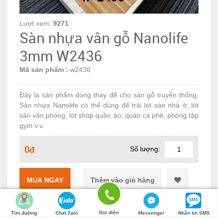
Lượt xem:
9271
Sàn nhựa vân gỗ Nanolife
3mm W2436
Mã sản phẩm :
w2436
Đây là sản phẩm dùng thay để cho sàn gỗ truyền thống.
Sàn nhựa Nanolife có thể dùng để trải lót sàn nhà ở, lót
sàn văn phòng, lót shop quần áo, quán cà phê, phòng tập
gym v.v.
0đ
Số lượng:
MUA NGAY
Gọi điện
Tìm đường
Chat Zalo
Messenger
Nhắn tin SMS