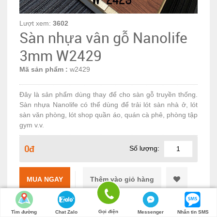
Lượt xem:
3602
Sàn nhựa vân gỗ Nanolife
3mm W2429
Mã sản phẩm :
w2429
Đây là sản phẩm dùng thay để cho sàn gỗ truyền thống.
Sàn nhựa Nanolife có thể dùng để trải lót sàn nhà ở, lót
sàn văn phòng, lót shop quần áo, quán cà phê, phòng tập
gym v.v.
0đ
Số lượng:
MUA NGAY
Gọi điện
Tìm đường
Chat Zalo
Messenger
Nhắn tin SMS