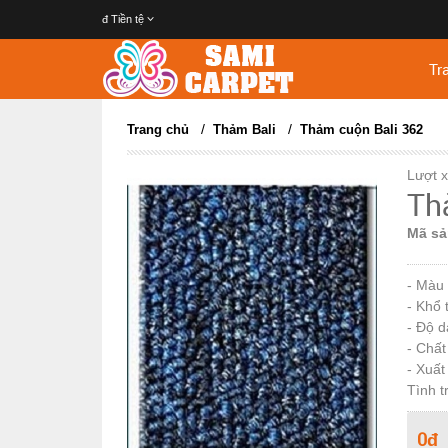
đ
Tiền tệ
Tr
/
/
Trang chủ
Thảm Bali
Thảm cuộn Bali 362
Lượt 
Th
Mã sả
- Màu
- Khổ
- Độ d
- Chất
- Xuất
Tình t
0đ