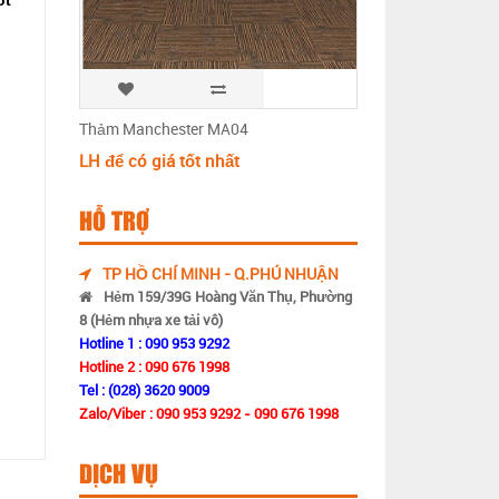
Thảm Manchester MA04
LH để có giá tốt nhất
HỖ TRỢ
TP HỒ CHÍ MINH - Q.PHÚ NHUẬN
Hẻm 159/39G Hoàng Văn Thụ, Phường
8 (Hẻm nhựa xe tải vô)
Hotline 1 : 090 953 9292
Hotline 2 : 090 676 1998
Tel : (028) 3620 9009
Zalo/Viber : 090 953 9292 - 090 676 1998
DỊCH VỤ