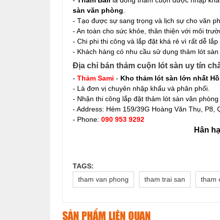
sàn văn phòng
.
- Tạo được sự sang trọng và lịch sự cho văn 
- An toàn cho sức khỏe, thân thiện với môi trườ
- Chi phi thi công và lắp đặt khá rẻ vì rất dễ l
- Khách hàng có nhu cầu sử dụng thảm lót sàn gi
Địa chỉ bán thảm cuộn lót sàn uy tín ch
-
Thảm Sami
-
Kho thảm lót sàn lớn nhất Hồ
- Là đơn vị chuyên nhập khẩu và phân phối.
- Nhận thi công lắp đặt thảm lót sàn văn phòng
- Address:
Hẻm 159/39G Hoàng Văn Thụ, P8, Q
- Phone:
090 953 9292
Hân hạ
TAGS:
tham van phong
tham trai san
tham 
SẢN PHẨM LIÊN QUAN