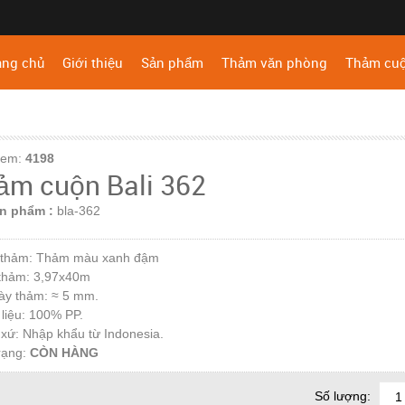
ang chủ
Giới thiệu
Sản phẩm
Thảm văn phòng
Thảm cu
xem:
4198
ảm cuộn Bali 362
n phẩm :
bla-362
 thảm: Thảm màu xanh đậm
 thảm: 3,97x40m
ày thảm: ≈ 5 mm.
 liệu: 100% PP.
 xứ: Nhập khẩu từ Indonesia.
rạng:
CÒN HÀNG
Số lượng: