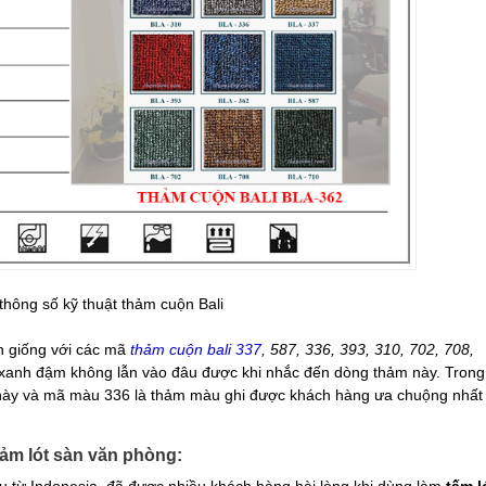
thông số kỹ thuật thảm cuộn Bali
 giống với các mã
thảm cuộn bali 337
, 587, 336, 393, 310, 702, 708,
 xanh đậm không lẫn vào đâu được khi nhắc đến dòng thảm này. Trong
này và mã màu 336 là thảm màu ghi được khách hàng ưa chuộng nhất 
hảm lót sàn văn phòng:
 từ Indonesia, đã được nhiều khách hàng hài lòng khi dùng làm
tấm l