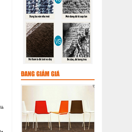
ĐANG GIẢM GIÁ
là
ót