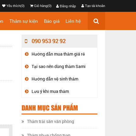
Yêu thích(0)
Giỏ hàng(0)
Tạo tài khoản
Đăng nhập
ộn
Thảm sự kiện
Báo giá
Liên hệ
090 953 92 92
Hướng dẫn mua thảm giá rẻ
Tại sao nên dùng thảm Sami
Hướng dẫn vệ sinh thảm
Lưu ý khi mua thảm
DANH MỤC SẢN PHẨM
Thảm trải sàn văn phòng
Thảm nhựa chống trơn