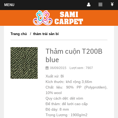
/
Trang chủ
thảm trải sàn bỉ
Thảm cuộn T200B
blue
06/09/2015 Lượt xem : 7907
Xuất xứ: Bỉ
Kích thước: khổ rộng 3,66m
Chất liệu: 90% PP (Polyprotilen),
10% wool
Quy cách dệt: dệt vòm
Đế thảm: đế lưới cao cấp
Độ dày: 8 mm
Trọng Lượng : 1900g/m2