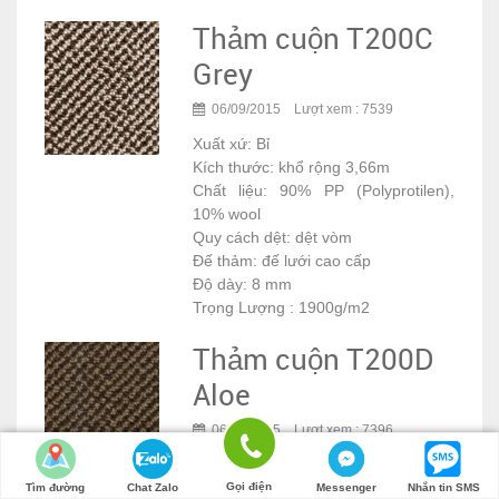
Thảm cuộn T200C
Grey
06/09/2015 Lượt xem : 7539
Xuất xứ: Bỉ
Kích thước: khổ rộng 3,66m
Chất liệu: 90% PP (Polyprotilen),
10% wool
Quy cách dệt: dệt vòm
Đế thảm: đế lưới cao cấp
Độ dày: 8 mm
Trọng Lượng : 1900g/m2
Thảm cuộn T200D
Aloe
06/09/2015 Lượt xem : 7396
Xuất xứ: Bỉ
Kích thước: khổ rộng 3,66m
Gọi điện
Tìm đường
Chat Zalo
Messenger
Nhắn tin SMS