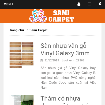
/
Trang chủ
Sami Carpet
Sàn nhựa vân gỗ
Vinyl Galaxy 3mm
31/12/2019 Lượt xem : 29368
Sàn nhựa giả gỗ Vinyl Galaxy hay
còn gọi là gạch nhựa Vinyl Galaxy là
loại loại sàn nhựa PVC công nghệ
Hàn Quốc được sản xuất tại Việt
Nam.
Thảm cỏ nhựa